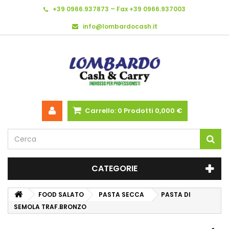
+39 0966.937873 – Fax +39 0966.937003
info@lombardocash.it
Carrello:
0
Prodotti
0,000 €
CATEGORIE
FOOD SALATO
PASTA SECCA
PASTA DI
SEMOLA TRAF.BRONZO