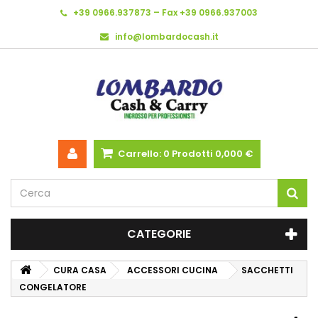
+39 0966.937873 – Fax +39 0966.937003
info@lombardocash.it
Carrello:
0
Prodotti
0,000 €
CATEGORIE
CURA CASA
ACCESSORI CUCINA
SACCHETTI
CONGELATORE