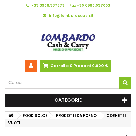
+39 0966.937873 – Fax +39 0966.937003
info@lombardocash.it
Carrello:
0
Prodotti
0,000 €
CATEGORIE
FOOD DOLCE
PRODOTTI DA FORNO
CORNETTI
VUOTI