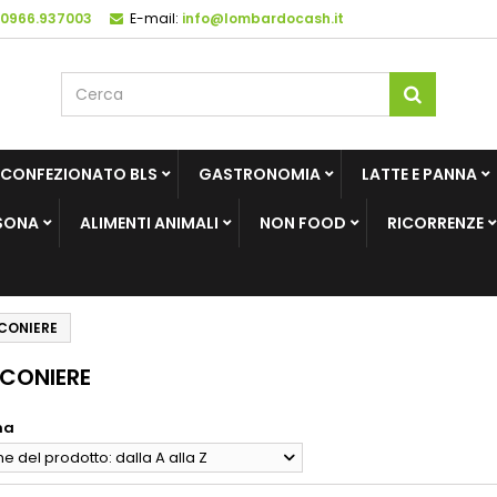
 0966.937003
E-mail:
info@lombardocash.it
 CONFEZIONATO BLS
GASTRONOMIA
LATTE E PANNA
SONA
ALIMENTI ANIMALI
NON FOOD
RICORRENZE
CONIERE
CONIERE
na
 del prodotto: dalla A alla Z