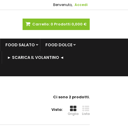
Benvenuto,
Accedi
Carrello:
0
Prodotti
0,000 €
FOOD SALATO
FOOD DOLCE
► SCARICA IL VOLANTINO ◄
Ci sono 2 prodotti.
Vista:
Griglia
Lista