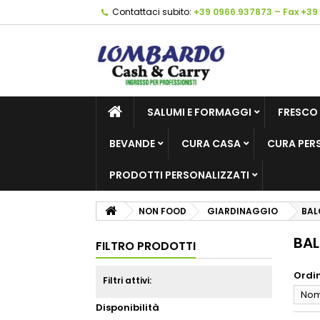
Contattaci subito:
+39 0966.937873 – Fax +39
SALUMI E FORMAGGI
FRESCO
BEVANDE
CURA CASA
CURA PER
PRODOTTI PERSONALIZZATI
NON FOOD
GIARDINAGGIO
BAL
BAL
FILTRO PRODOTTI
Ordi
Filtri attivi:
Nome
Disponibilità