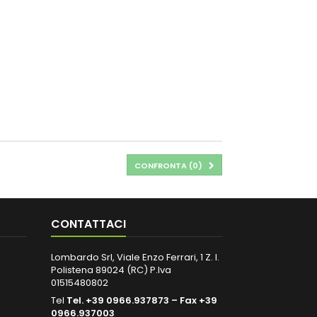
CONFRONTA (
0
)
CONTATTACI
Lombardo Srl, Viale Enzo Ferrari, 1 Z. I.
Polistena 89024 (RC) P.Iva
01515480802
Tel
Tel. +39 0966.937873 – Fax +39
0966.937003