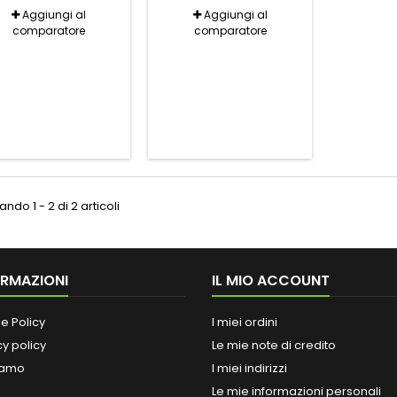
Aggiungi al
Aggiungi al
comparatore
comparatore
ndo 1 - 2 di 2 articoli
ORMAZIONI
IL MIO ACCOUNT
e Policy
I miei ordini
cy policy
Le mie note di credito
iamo
I miei indirizzi
Le mie informazioni personali