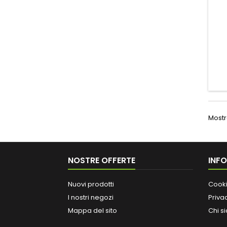
Mostra
NOSTRE OFFERTE
INF
Nuovi prodotti
Cooki
I nostri negozi
Priva
Mappa del sito
Chi s