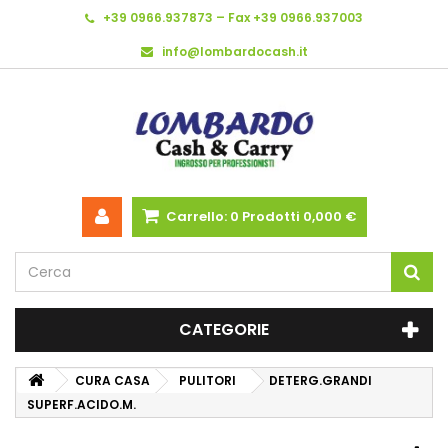
+39 0966.937873 – Fax +39 0966.937003
info@lombardocash.it
Carrello:
0
Prodotti
0,000 €
CATEGORIE
CURA CASA
PULITORI
DETERG.GRANDI
SUPERF.ACIDO.M.