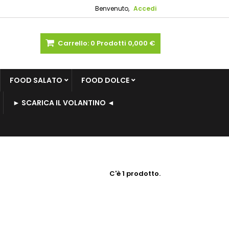
Benvenuto,
Accedi
Carrello:
0
Prodotti
0,000 €
FOOD SALATO
FOOD DOLCE
► SCARICA IL VOLANTINO ◄
C'è 1 prodotto.