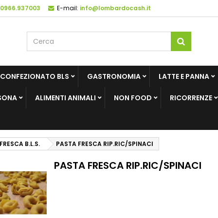
 0966.937003
E-mail:
info@lombardocash.it
 CONFEZIONATO BLS
GASTRONOMIA
LATTE E PANNA
SONA
ALIMENTI ANIMALI
NON FOOD
RICORRENZE
FRESCA B.L.S.
PASTA FRESCA RIP.RIC/SPINACI
PASTA FRESCA RIP.RIC/SPINACI