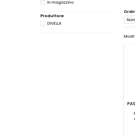
In magazzino
Ordi
Produttore
Nome
DIVELLA
Mostra
PAS
R