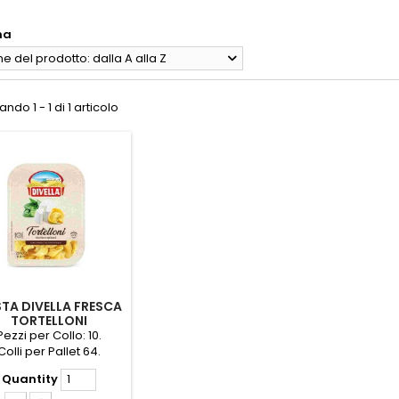
na
 del prodotto: dalla A alla Z
ndo 1 - 1 di 1 articolo
TA DIVELLA FRESCA
TORTELLONI
IC/SPIN.GR.250 *
Pezzi per Collo: 10.
Colli per Pallet 64.
Quantity