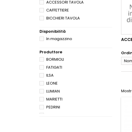
ACCESSORI TAVOLA
CAFFETTIERE
BICCHIERI TAVOLA
Disponibilità
In magazzino
ACCE
Produttore
Ordi
BORMIOLI
Nome
FATIGATI
ILSA
LEONE
Mostra
LUMIAN
MARIETTI
PEDRINI
PLASTIC FORTE
PRIVAT LABEL
SALVINELLI