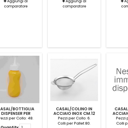
Aggiungi al
Aggiungi al
Ag
comparatore
comparatore
com
ASAL/BOTTIGLIA
CASAL/COLINO IN
CASAL
DISPENSER PER
ACCIAIO INOX CM.12
ACCIAI
MAIONESE ML.390
PEDRINI
P
ezzi per Collo: 48.
Pezzi per Collo: 6.
Pezzi p
Colli per Pallet 80.
Colli p
Quantity