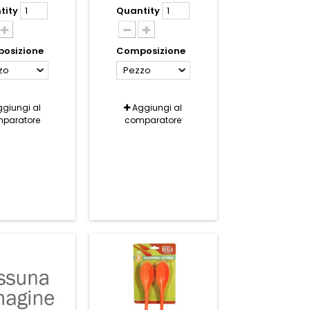
tity
Quantity
osizione
Composizione
zo
Pezzo
giungi al
Aggiungi al
paratore
comparatore