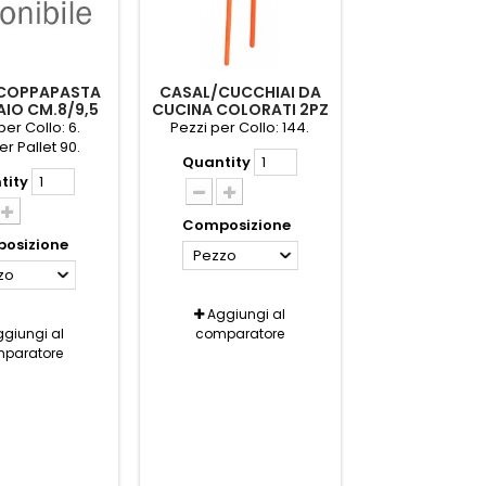
COPPAPASTA
CASAL/CUCCHIAI DA
AIO CM.8/9,5
CUCINA COLORATI 2PZ
2 PEDRINI
FATIGATI
per Collo: 6.
Pezzi per Collo: 144.
er Pallet 90.
Quantity
tity
Composizione
osizione
Pezzo
zo
Aggiungi al
giungi al
comparatore
paratore