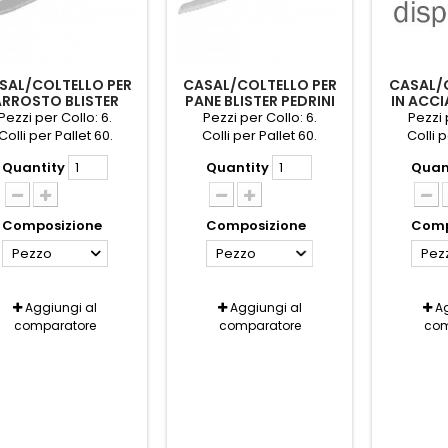
SAL/COLTELLO PER
CASAL/COLTELLO PER
CASAL/
ARROSTO BLISTER
PANE BLISTER PEDRINI
IN ACCI
PEDRINI
PZ.
Pezzi per Collo: 6.
Pezzi per Collo: 6.
Pezzi 
Colli per Pallet 60.
Colli per Pallet 60.
Colli p
Quantity
Quantity
Quan
Composizione
Composizione
Comp
Pezzo
Pezzo
Pez
Aggiungi al
Aggiungi al
Ag
comparatore
comparatore
com