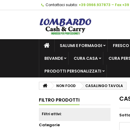
Contattaci subito:
+39 0966.937873 – Fax +39
SALUMI E FORMAGGI
FRESCO
BEVANDE
CURA CASA
CURA PER
PRODOTTI PERSONALIZZATI
NON FOOD
CASALINGO TAVOLA
CA
FILTRO PRODOTTI
Filtri attivi:
Sott
Categorie