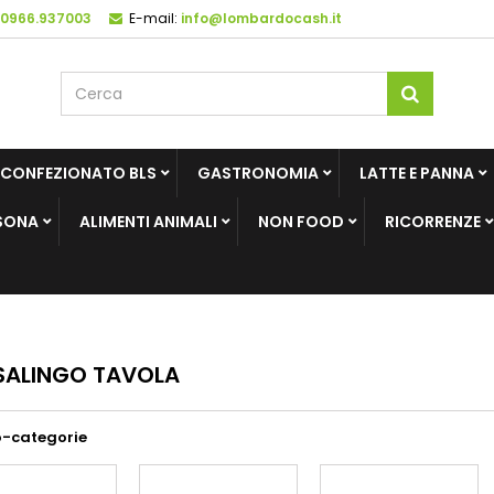
 0966.937003
E-mail:
info@lombardocash.it
 CONFEZIONATO BLS
GASTRONOMIA
LATTE E PANNA
SONA
ALIMENTI ANIMALI
NON FOOD
RICORRENZE
SALINGO TAVOLA
o-categorie