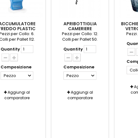
ACCUMULATORE
APRIBOTTIGLIA
BICCHI
FREDDO PLASTIC
CAMERIERE
VETR
FORTE N.1 AZUL
PROFESSIONALE
ML305X6
Pezzi per Collo: 6.
Pezzi per Collo: 12.
Pezzi 
LATTINA
Colli per Pallet 112.
Colli per Pallet 50.
Quan
Quantity
Quantity
Comp
Composizione
Composizione
Col
Pezzo
Pezzo
Ag
Aggiungi al
Aggiungi al
com
comparatore
comparatore