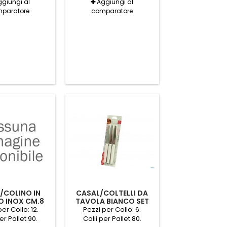
giungi al
Aggiungi al
paratore
comparatore
/COLINO IN
CASAL/COLTELLI DA
O INOX CM.8
TAVOLA BIANCO SET
EDRINI
PZ.6 PEDRINI
er Collo: 12.
Pezzi per Collo: 6.
er Pallet 90.
Colli per Pallet 80.