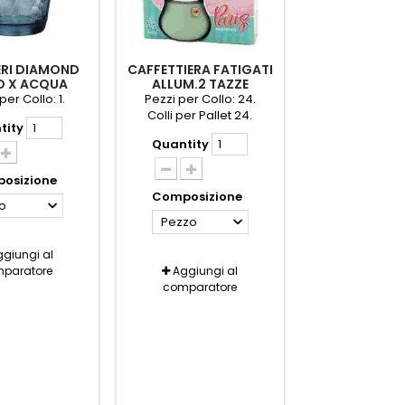
ERI DIAMOND
CAFFETTIERA FATIGATI
O X ACQUA
ALLUM.2 TAZZE
PZ BORMIOLI
BARONETTA COLOR
per Collo: 1.
Pezzi per Collo: 24.
Colli per Pallet 24.
tity
Quantity
osizione
Composizione
lo
Pezzo
giungi al
paratore
Aggiungi al
comparatore