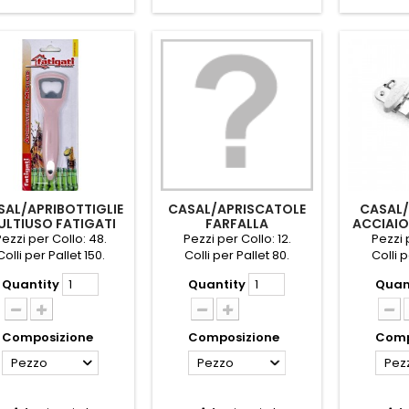
SAL/APRIBOTTIGLIE
CASAL/APRISCATOLE
CASAL/
ULTIUSO FATIGATI
FARFALLA
ACCIAIO
C/LEVACAPSULE
ezzi per Collo: 48.
Pezzi per Collo: 12.
Pezzi 
PEDRINI
Colli per Pallet 150.
Colli per Pallet 80.
Colli p
Quantity
Quantity
Quan
Composizione
Composizione
Comp
Pezzo
Pezzo
Pez