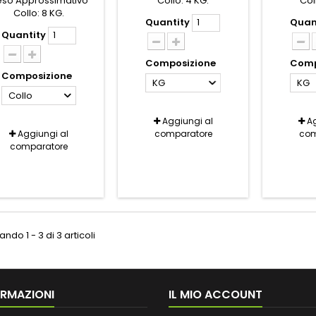
eso Approssimativo
Collo: 4 KG.
Col
Collo: 8 KG.
Quantity
Quan
Quantity
Composizione
Comp
Composizione
KG
KG
Collo
Aggiungi al
Ag
Aggiungi al
comparatore
com
comparatore
ndo 1 - 3 di 3 articoli
ORMAZIONI
IL MIO ACCOUNT