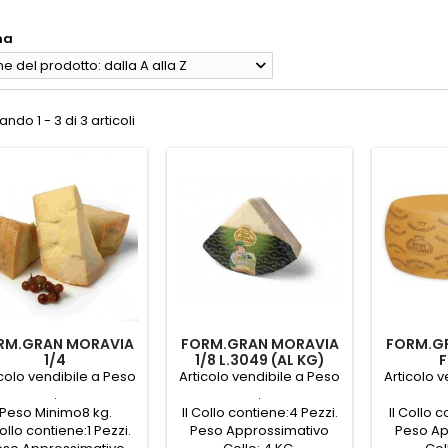
na
 del prodotto: dalla A alla Z
ndo 1 - 3 di 3 articoli
RM.GRAN MORAVIA
FORM.GRAN MORAVIA
FORM.G
1/4
1/8 L.3049 (AL KG)
TTE,SALE,COS.E1105)
(LATTE,S
icolo vendibile a Peso
Articolo vendibile a Peso
Articolo 
(AL KG)
(
.
.
Peso Minimo8 kg.
Il Collo contiene:4 Pezzi.
Il Collo c
Collo contiene:1 Pezzi.
Peso Approssimativo
Peso Ap