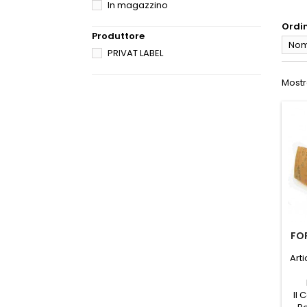
In magazzino
Ordi
Produttore
Nome
PRIVAT LABEL
Mostra
FO
(LA
Art
Il 