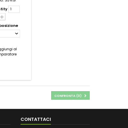
lo: 35 KG.
tity
osizione
giungi al
paratore
CONFRONTA (
0
)
CONTATTACI