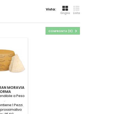
Vista:
Griglia
Lista
CONFRONTA (
0
)
RAN MORAVIA
FORMA
ALE,COS.E1105
vendibile a Peso
AL KG)
.
ontiene:1 Pezzi.
prossimativo