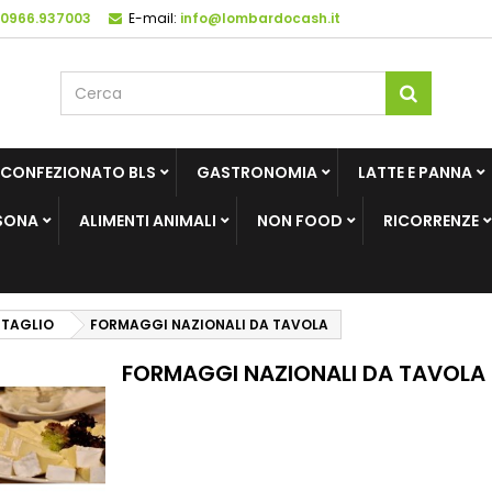
 0966.937003
E-mail:
info@lombardocash.it
 CONFEZIONATO BLS
GASTRONOMIA
LATTE E PANNA
SONA
ALIMENTI ANIMALI
NON FOOD
RICORRENZE
 TAGLIO
FORMAGGI NAZIONALI DA TAVOLA
FORMAGGI NAZIONALI DA TAVOLA