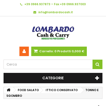
+39 0966.937873 – Fax +39 0966.937003
info@lombardocash.it
Carrello:
0
Prodotti
0,000 €
CATEGORIE
FOOD SALATO
ITTICO CONSERVATO
TONNO E
SGOMBRO