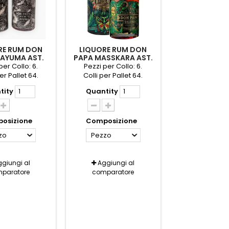
RE RUM DON
LIQUORE RUM DON
AYUMA AST.
PAPA MASSKARA AST.
CL.70
CL.70
per Collo: 6.
Pezzi per Collo: 6.
er Pallet 64.
Colli per Pallet 64.
tity
Quantity
osizione
Composizione
zo
Pezzo
giungi al
Aggiungi al
paratore
comparatore