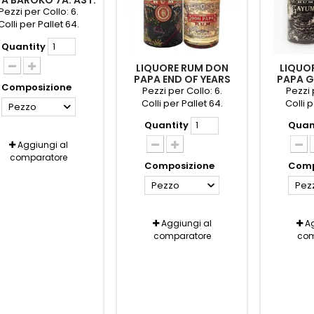
A BAROKO 7A. AST.
CL.70
Pezzi per Collo: 6.
Colli per Pallet 64.
Quantity
LIQUORE RUM DON
LIQUO
PAPA END OF YEARS
PAPA G
Composizione
AST. CL.70
Pezzi per Collo: 6.
Pezzi 
Colli per Pallet 64.
Colli p
Pezzo
Quantity
Quan
Aggiungi al
comparatore
Composizione
Comp
Pezzo
Pez
Aggiungi al
Ag
comparatore
com