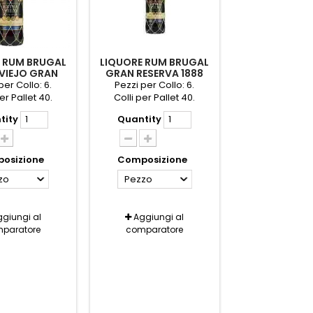
 RUM BRUGAL
LIQUORE RUM BRUGAL
VIEJO GRAN
GRAN RESERVA 1888
RVA CL.70
CL.70 AST.
per Collo: 6.
Pezzi per Collo: 6.
er Pallet 40.
Colli per Pallet 40.
tity
Quantity
osizione
Composizione
zo
Pezzo
giungi al
Aggiungi al
paratore
comparatore