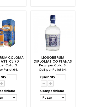
 RUM COLOMA
LIQUORE RUM
 AST. CL.70
DIPLOMATICO PLANAS
TUBO 70 CL
per Collo: 3.
Pezzi per Collo: 6.
er Pallet 64.
Colli per Pallet 64.
tity
Quantity
osizione
Composizione
zo
Pezzo