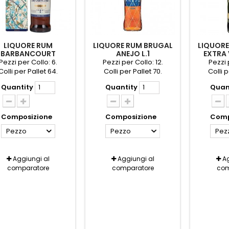
LIQUORE RUM
LIQUORE RUM BRUGAL
LIQUORE
BARBANCOURT
ANEJO L.1
EXTRA 
PECIALE 8A. AST.
RESE
Pezzi per Collo: 6.
Pezzi per Collo: 12.
Pezzi 
Colli per Pallet 64.
Colli per Pallet 70.
Colli p
Quantity
Quantity
Quan
Composizione
Composizione
Comp
Pezzo
Pezzo
Pez
Aggiungi al
Aggiungi al
Ag
comparatore
comparatore
com