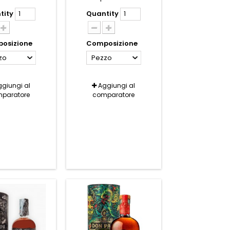
tity
Quantity
osizione
Composizione
zo
Pezzo
giungi al
Aggiungi al
paratore
comparatore