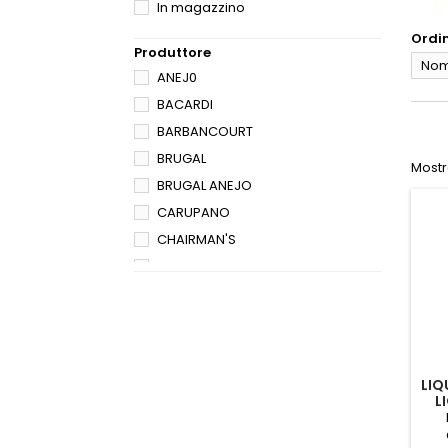
In magazzino
Ordi
Produttore
Nome
ANEJ0
BACARDI
BARBANCOURT
BRUGAL
Mostra
BRUGAL ANEJO
CARUPANO
CHAIRMAN'S
CLEMENT
COLOMA
DIPLOMATICO
DON PAPA
EXPLORER
LIQ
L
HAVANA CLUB
JANEIRO