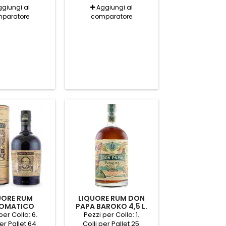
giungi al
Aggiungi al
paratore
comparatore
UORE RUM
LIQUORE RUM DON
LOMATICO
PAPA BAROKO 4,5 L.
ON DE FAMILIA
per Collo: 6.
Pezzi per Collo: 1.
TB70
er Pallet 64.
Colli per Pallet 25.