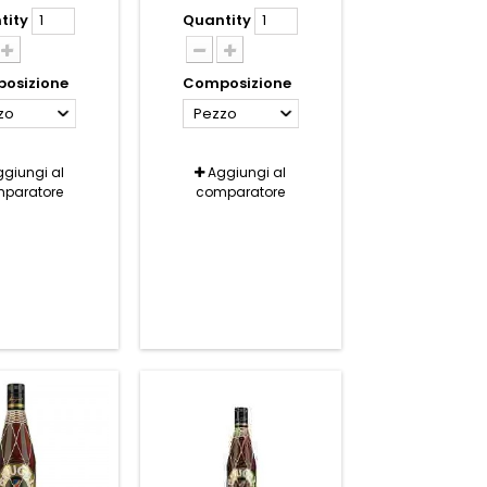
tity
Quantity
osizione
Composizione
zo
Pezzo
giungi al
Aggiungi al
paratore
comparatore