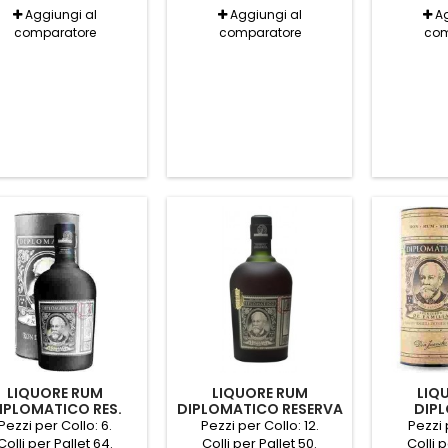
Aggiungi al
Aggiungi al
Ag
comparatore
comparatore
com
LIQUORE RUM
LIQUORE RUM
LIQ
IPLOMATICO RES.
DIPLOMATICO RESERVA
DIP
LUSIVA TUBO CL.70
EXCLUSIVA MIGNON
SELECCI
Pezzi per Collo: 6.
Pezzi per Collo: 12.
Pezzi 
Colli per Pallet 64.
Colli per Pallet 50.
Colli p