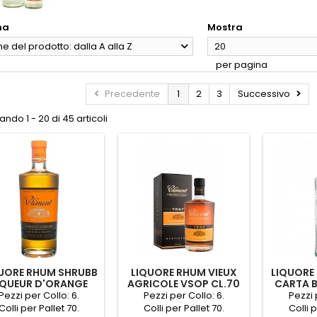
na
Mostra
 del prodotto: dalla A alla Z
20
per pagina
Precedente
1
2
3
Successivo
ndo 1 - 20 di 45 articoli
UORE RHUM SHRUBB
LIQUORE RHUM VIEUX
LIQUORE
IQUEUR D'ORANGE
AGRICOLE VSOP CL.70
CARTA B
CL.70
Pezzi per Collo: 6.
Pezzi per Collo: 6.
Pezzi 
Colli per Pallet 70.
Colli per Pallet 70.
Colli p