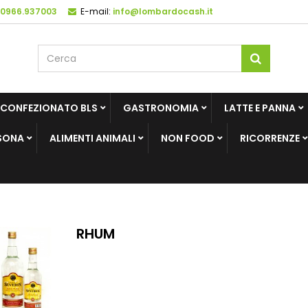
 0966.937003
E-mail:
info@lombardocash.it
 CONFEZIONATO BLS
GASTRONOMIA
LATTE E PANNA
SONA
ALIMENTI ANIMALI
NON FOOD
RICORRENZE
RHUM