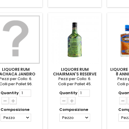
LIQUORE RUM
LIQUORE RUM
LIQUORE
ACHACA JANEIRO
CHAIRMAN'S RESERVE
8 ANNI
CL.70 40[
E/SERIES N.1 CL.70
Pezzi per Collo: 6.
Pezzi per Collo: 6.
Pezzi 
Colli per Pallet 96.
Colli per Pallet 45.
Colli p
Quantity
Quantity
Quan
Composizione
Composizione
Comp
Pezzo
Pezzo
Pez