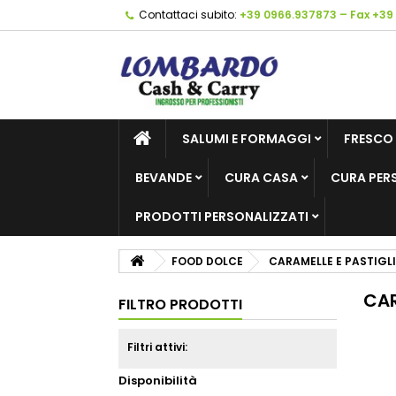
Contattaci subito:
+39 0966.937873 – Fax +39
SALUMI E FORMAGGI
FRESCO
BEVANDE
CURA CASA
CURA PER
PRODOTTI PERSONALIZZATI
FOOD DOLCE
CARAMELLE E PASTIGL
CAR
FILTRO PRODOTTI
Filtri attivi:
Disponibilità