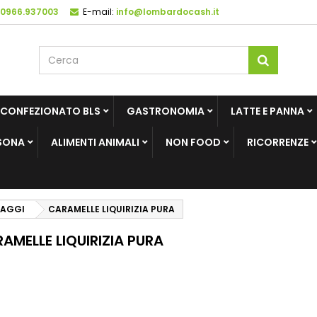
 0966.937003
E-mail:
info@lombardocash.it
 CONFEZIONATO BLS
GASTRONOMIA
LATTE E PANNA
SONA
ALIMENTI ANIMALI
NON FOOD
RICORRENZE
IAGGI
CARAMELLE LIQUIRIZIA PURA
AMELLE LIQUIRIZIA PURA