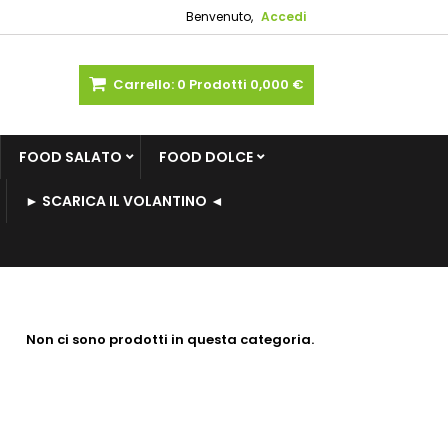
Benvenuto,
Accedi
Carrello:
0
Prodotti
0,000 €
FOOD SALATO
FOOD DOLCE
► SCARICA IL VOLANTINO ◄
Non ci sono prodotti in questa categoria.