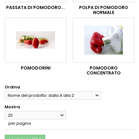
PASSATA DI POMODORO...
POLPA DI POMODORO
NORMALE
POMODORINI
POMODORO
CONCENTRATO
Ordina
Nome del prodotto: dalla A alla Z
Mostra
20
per pagina