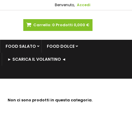
Benvenuto,
Accedi
Carrello:
0
Prodotti
0,000 €
FOOD SALATO
FOOD DOLCE
► SCARICA IL VOLANTINO ◄
Non ci sono prodotti in questa categoria.