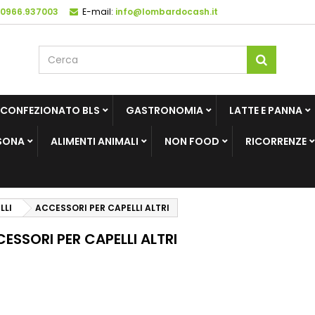
 0966.937003
E-mail:
info@lombardocash.it
 CONFEZIONATO BLS
GASTRONOMIA
LATTE E PANNA
SONA
ALIMENTI ANIMALI
NON FOOD
RICORRENZE
LLI
ACCESSORI PER CAPELLI ALTRI
ESSORI PER CAPELLI ALTRI