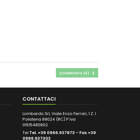
CONFRONTA (
0
)
CONTATTACI
Lombardo Srl, Viale Enzo Ferrari, 1 Z. I.
Polistena 89024 (RC) P.Iva
01515480802
Tel
Tel. +39 0966.937873 – Fax +39
0966.937003