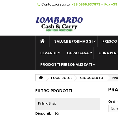
Contattaci subito:
+39 0966.937873 – Fax +39
SALUMI E FORMAGGI
FRESCO
BEVANDE
CURA CASA
CURA PER
PRODOTTI PERSONALIZZATI
FOOD DOLCE
CIOCCOLATO
PRA
PRA
FILTRO PRODOTTI
Ordi
Filtri attivi:
Nome
Disponibilità