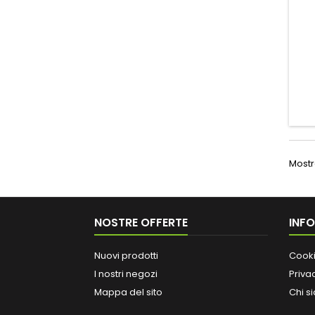
Mostra
NOSTRE OFFERTE
INF
Nuovi prodotti
Cooki
I nostri negozi
Priva
Mappa del sito
Chi s