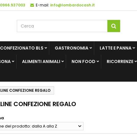
 0966.937003
E-mail:
info@lombardocash.it
 CONFEZIONATO BLS
GASTRONOMIA
LATTE E PANNA
SONA
ALIMENTI ANIMALI
NON FOOD
RICORRENZE
LINE CONFEZIONE REGALO
LINE CONFEZIONE REGALO
na
 del prodotto: dalla A alla Z