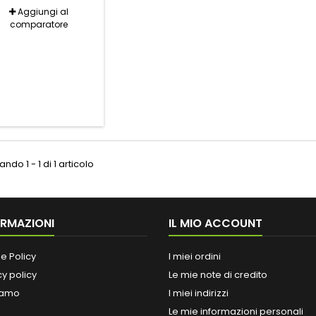
Aggiungi al
comparatore
ndo 1 - 1 di 1 articolo
ORMAZIONI
IL MIO ACCOUNT
e Policy
I miei ordini
cy policy
Le mie note di credito
iamo
I miei indirizzi
Le mie informazioni personali