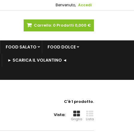
Benvenuto,
Accedi
Carrello:
0
Prodotti
0,000 €
FOOD SALATO
FOOD DOLCE
► SCARICA IL VOLANTINO ◄
C'è 1 prodotto.
Vista:
Griglia
Lista