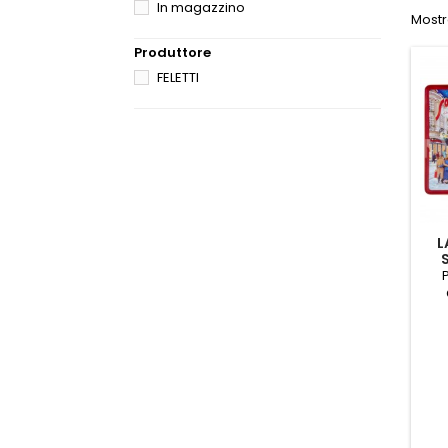
In magazzino
Mostra
Produttore
FELETTI
L
L
P