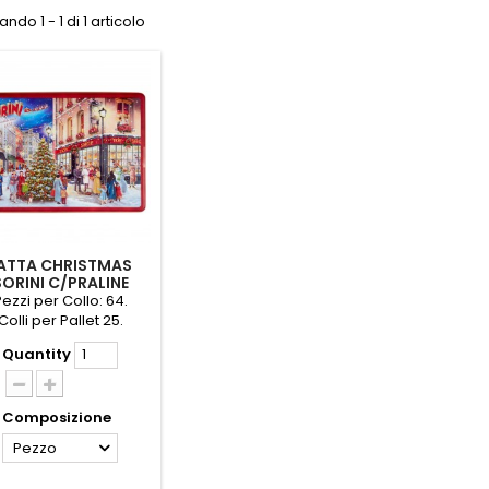
ndo 1 - 1 di 1 articolo
ATTA CHRISTMAS
SORINI C/PRALINE
ATTE/CER GR.185
ezzi per Collo: 64.
Colli per Pallet 25.
Quantity
Composizione
Pezzo