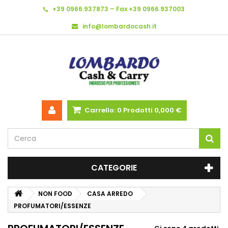
+39 0966.937873 – Fax +39 0966.937003
info@lombardocash.it
Carrello:
0
Prodotti
0,000 €
CATEGORIE
NON FOOD
CASA ARREDO
PROFUMATORI/ESSENZE