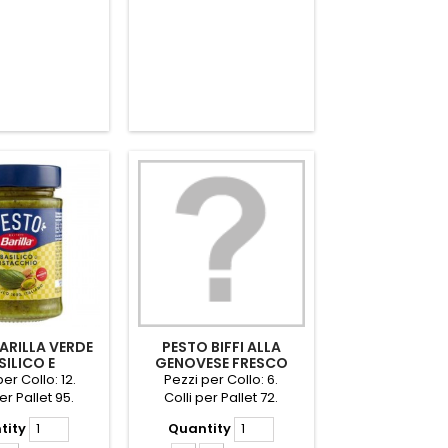
ARILLA VERDE
PESTO BIFFI ALLA
SILICO E
GENOVESE FRESCO
CHIO GR.190
GR.140
er Collo: 12.
Pezzi per Collo: 6.
er Pallet 95.
Colli per Pallet 72.
tity
Quantity