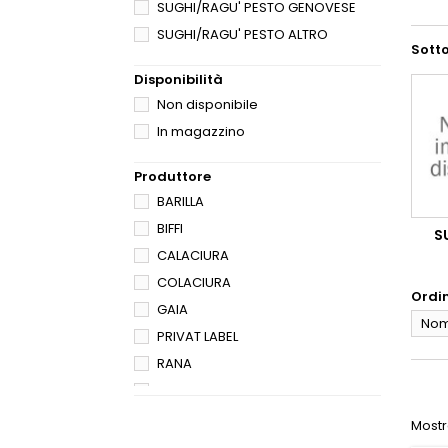
SUGHI/RAGU' PESTO GENOVESE
SUGHI/RAGU' PESTO ALTRO
Sott
Disponibilità
Non disponibile
In magazzino
Produttore
BARILLA
BIFFI
S
CALACIURA
COLACIURA
Ordi
GAIA
Nome
PRIVAT LABEL
RANA
SACLA
SACLA'
Mostra
TIGULLIO