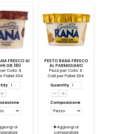
ANA FRESCO AI
PESTO RANA FRESCO
HI GR.180
AL PARMIGIANO
REGGIANO GR.150
per Collo: 6.
Pezzi per Collo: 6.
er Pallet 304.
Colli per Pallet 304.
tity
Quantity
osizione
Composizione
zo
Pezzo
giungi al
Aggiungi al
paratore
comparatore