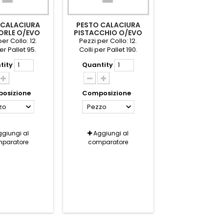
 CALACIURA
PESTO CALACIURA
RLE O/EVO
PISTACCHIO O/EVO
40 L.99/19
GR.140
er Collo: 12.
Pezzi per Collo: 12.
er Pallet 95.
Colli per Pallet 190.
tity
Quantity
osizione
Composizione
zo
Pezzo
giungi al
Aggiungi al
paratore
comparatore