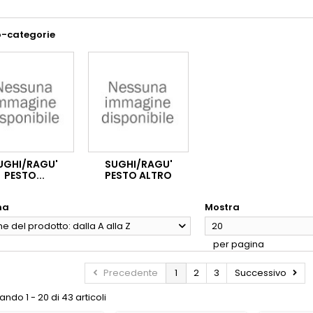
o-categorie
UGHI/RAGU'
SUGHI/RAGU'
PESTO...
PESTO ALTRO
na
Mostra
 del prodotto: dalla A alla Z
20
per pagina
Precedente
1
2
3
Successivo
ndo 1 - 20 di 43 articoli