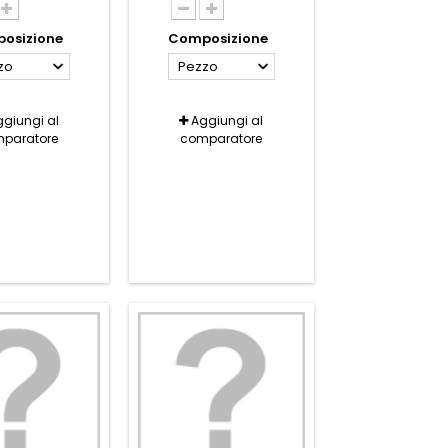
osizione
Composizione
zo
Pezzo
giungi al
Aggiungi al
paratore
comparatore