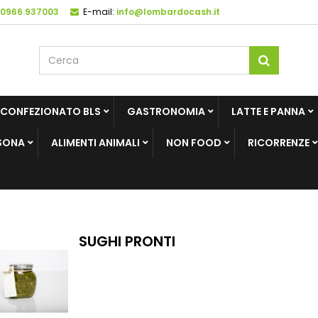
 0966.937003
E-mail:
info@lombardocash.it
 CONFEZIONATO BLS
GASTRONOMIA
LATTE E PANNA
SONA
ALIMENTI ANIMALI
NON FOOD
RICORRENZE
SUGHI PRONTI