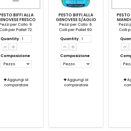
PESTO BIFFI ALLA
PESTO BIFFI ALLA
PESTO
ENOVESE FRESCO
GENOVESE S/AGLIO
MANDO
S/AGLIO GR.140
VASO GR.980
GR.1
Pezzi per Collo: 6.
Pezzi per Collo: 6.
Pezzi p
Colli per Pallet 72.
Colli per Pallet 60.
Colli p
Quantity
Quantity
Quan
Composizione
Composizione
Comp
Pezzo
Pezzo
Pez
Aggiungi al
Aggiungi al
Ag
comparatore
comparatore
com