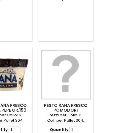
RANA FRESCO
PESTO RANA FRESCO
 PEPE GR.150
POMODORI
SECCHI/PECORINO
per Collo: 6.
Pezzi per Collo: 6.
GR.140
er Pallet 304.
Colli per Pallet 304.
tity
Quantity