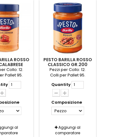
ARILLA ROSSO
PESTO BARILLA ROSSO
CALABRESE
CLASSICO GR.200
GR.190
er Collo: 12.
Pezzi per Collo: 12.
er Pallet 95.
Colli per Pallet 95.
tity
Quantity
osizione
Composizione
zo
Pezzo
giungi al
Aggiungi al
paratore
comparatore