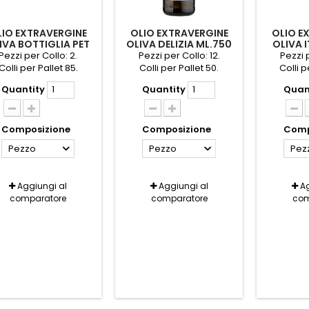
LIO EXTRAVERGINE
OLIO EXTRAVERGINE
OLIO E
IVA BOTTIGLIA PET
OLIVA DELIZIA ML.750
OLIVA 
LT.5 SITA'
CARAPELLI
ML.2
Pezzi per Collo: 2.
Pezzi per Collo: 12.
Pezzi p
Colli per Pallet 85.
Colli per Pallet 50.
Colli p
Quantity
Quantity
Quan
Composizione
Composizione
Comp
Pezzo
Pezzo
Pez
Aggiungi al
Aggiungi al
Ag
comparatore
comparatore
com