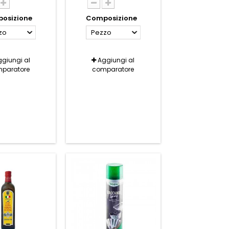
osizione
Composizione
zo
Pezzo
giungi al
Aggiungi al
paratore
comparatore