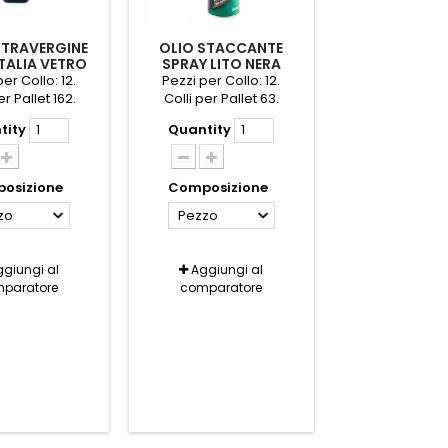
XTRAVERGINE
OLIO STACCANTE
ITALIA VETRO
SPRAY LITO NERA
50 DESANT
ML.500
er Collo: 12.
Pezzi per Collo: 12.
er Pallet 162.
Colli per Pallet 63.
tity
Quantity
osizione
Composizione
zo
Pezzo
giungi al
Aggiungi al
paratore
comparatore