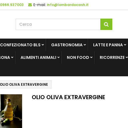
 0966.937003
E-mail:
info@lombardocash.it
 CONFEZIONATO BLS
GASTRONOMIA
LATTE E PANNA
SONA
ALIMENTI ANIMALI
NON FOOD
RICORRENZE
OLIO OLIVA EXTRAVERGINE
OLIO OLIVA EXTRAVERGINE