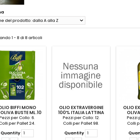
na
 del prodotto: dalla A alla Z
ndo 1 - 8 di 8 articoli
OLIO BIFFI MONO
OLIO EXTRAVERGINE
OLIO E
/OLIVA BUSTE ML.10
100% ITALIA LATTINA
OLIVA
PZ.102
SITA' ML.500
DE
Pezzi per Collo: 6.
Pezzi per Collo: 12.
Pezzi p
Colli per Pallet 24.
Colli per Pallet 98.
Colli p
Quantity
Quantity
Quan