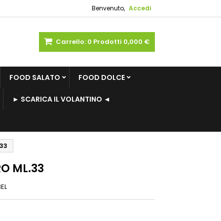
Benvenuto,
Accedi
Carrello:
0
Prodotti
0,000 €
FOOD SALATO
FOOD DOLCE
► SCARICA IL VOLANTINO ◄
.33
RO ML.33
BEL