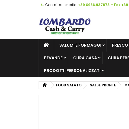
Contattaci subito:
+39 0966.937873 – Fax +39
SALUMI E FORMAGGI
FRESCO
BEVANDE
CURA CASA
CURA PER
PRODOTTI PERSONALIZZATI
FOOD SALATO
SALSE PRONTE
MA