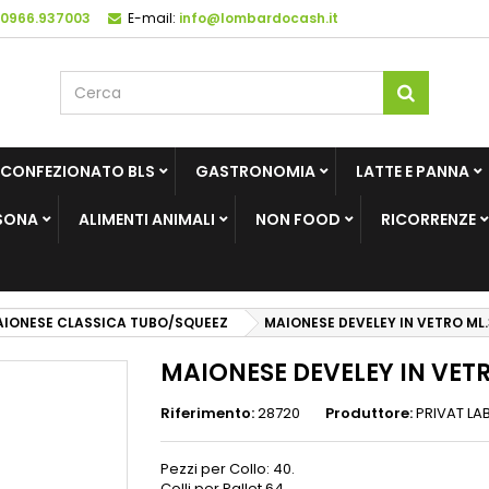
 0966.937003
E-mail:
info@lombardocash.it
 CONFEZIONATO BLS
GASTRONOMIA
LATTE E PANNA
SONA
ALIMENTI ANIMALI
NON FOOD
RICORRENZE
IONESE CLASSICA TUBO/SQUEEZ
MAIONESE DEVELEY IN VETRO ML
MAIONESE DEVELEY IN VET
Riferimento:
28720
Produttore:
PRIVAT LA
Pezzi per Collo: 40.
Colli per Pallet 64.