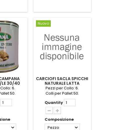
Nuovo
 CAMPANA
CARCIOFI SACLA SPICCHI
/LE 30/40
NATURALE LATTA
.2600
GR.2650
Collo: 6.
Pezzi per Collo: 6.
Pallet 50.
Colli per Pallet 50.
Quantity
zione
Composizione
Pezzo