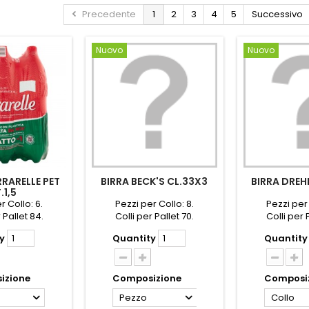
Precedente
1
2
3
4
5
Successivo
Nuovo
Nuovo
RARELLE PET
BIRRA BECK'S CL.33X3
BIRRA DREH
.1,5
r Collo: 6.
Pezzi per Collo: 8.
Pezzi per 
 Pallet 84.
Colli per Pallet 70.
Colli per 
y
Quantity
Quantity
izione
Composizione
Composi
Pezzo
Collo