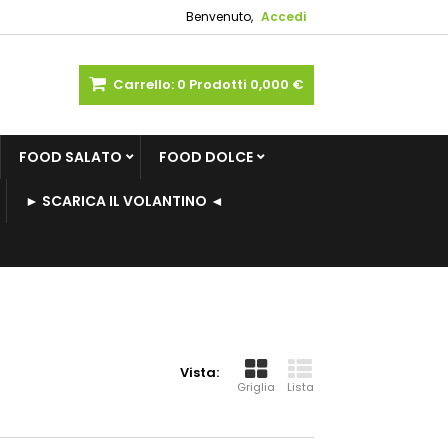
Benvenuto,
Accedi
Carrello:
0
Prodotti
0,000 €
FOOD SALATO
FOOD DOLCE
► SCARICA IL VOLANTINO ◄
Vista:
Griglia
Lista