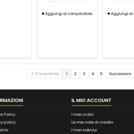
Aggiungi al comparatore
Aggiungi al
Precedente
1
2
3
4
5
Successivo
ORMAZIONI
IL MIO ACCOUNT
e Policy
I miei ordini
cy policy
Le mie note di credito
iamo
I miei indirizzi