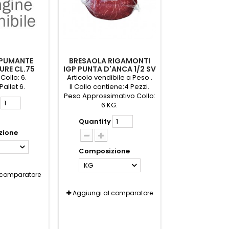
SPUMANTE
BRESAOLA RIGAMONTI
URE CL.75
IGP PUNTA D'ANCA 1/2 SV
TTA
(AL KG)
Collo: 6.
Articolo vendibile a Peso .
Pallet 6.
Il Collo contiene:4 Pezzi.
Peso Approssimativo Collo:
6 KG.
Quantity
zione
Composizione
KG
 comparatore
Aggiungi al comparatore