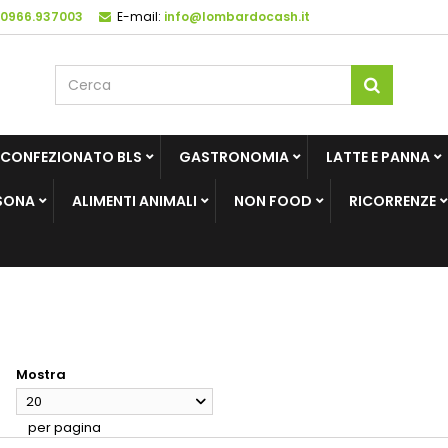
 0966.937003
E-mail:
info@lombardocash.it
 CONFEZIONATO BLS
GASTRONOMIA
LATTE E PANNA
SONA
ALIMENTI ANIMALI
NON FOOD
RICORRENZE
Mostra
20
per pagina