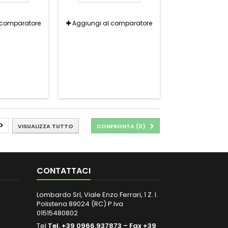
 comparatore
Aggiungi al comparatore
VISUALIZZA TUTTO
CONFRONTA (
0
)
CONTATTACI
Lombardo Srl, Viale Enzo Ferrari, 1 Z. I.
Polistena 89024 (RC) P.Iva
01515480802
Tel
Tel. +39 0966.937873 – Fax +39