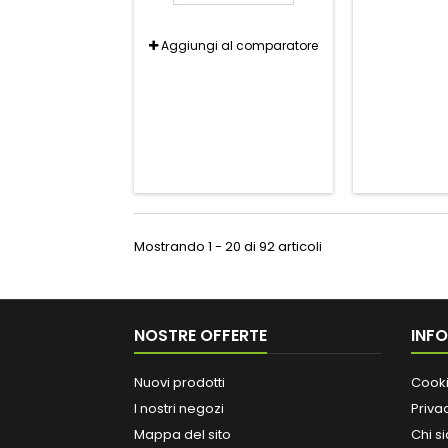
Aggiungi al comparatore
Mostrando 1 - 20 di 92 articoli
NOSTRE OFFERTE
INF
Nuovi prodotti
Cooki
I nostri negozi
Priva
Mappa del sito
Chi s