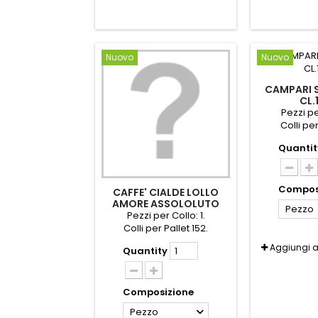
Nuovo
Nuovo
CAMPARI 
CL.
Pezzi pe
Colli per
Quantit
Compos
CAFFE' CIALDE LOLLO
AMORE ASSOLOLUTO
Pezzo
PZ.75+15PZ.
Pezzi per Collo: 1.
Colli per Pallet 152.
Aggiungi 
Quantity
Composizione
Pezzo