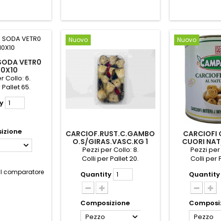
Nuovo
Nuovo
SODA VETR0
10X10
r Collo: 6.
 Pallet 65.
y
izione
CARCIOF.RUST.C.GAMBO
CARCIOFI
O.S/GIRAS.VASC.KG 1
CUORI NAT
LATT.G
Pezzi per Collo: 8.
Pezzi per 
Colli per Pallet 20.
Colli per 
al comparatore
Quantity
Quantity
Composizione
Composi
Pezzo
Pezzo