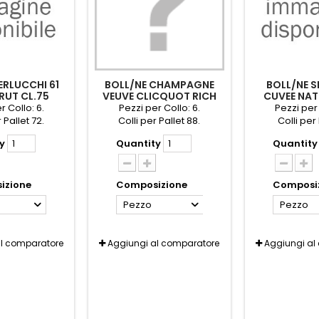
ERLUCCHI 61
BOLL/NE CHAMPAGNE
BOLL/NE 
RUT CL.75
VEUVE CLICQUOT RICH
CUVEE NAT
CL.75
GA
r Collo: 6.
Pezzi per Collo: 6.
Pezzi per 
 Pallet 72.
Colli per Pallet 88.
Colli per 
y
Quantity
Quantity
izione
Composizione
Composi
Pezzo
Pezzo
al comparatore
Aggiungi al comparatore
Aggiungi al