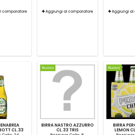
al comparatore
Aggiungi al comparatore
Aggiungi al
Nuovo
Nuovo
MENABREA
BIRRA NASTRO AZZURRO
BIRRA PER
BOTT CL.33
CL.33 TRIS
LEMON CL
 Collo: 24.
Pezzi per Collo: 8.
Pezzi per 